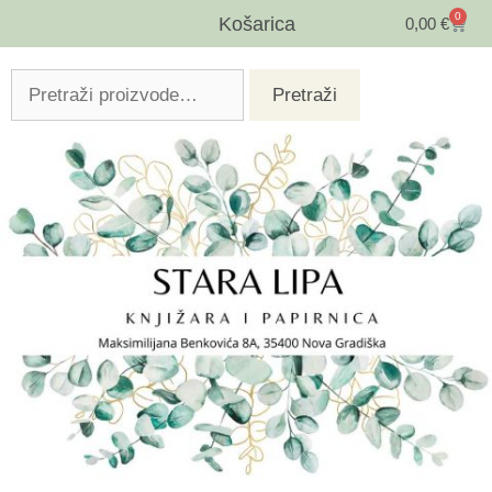
0
Košarica
0,00
€
Pretraži