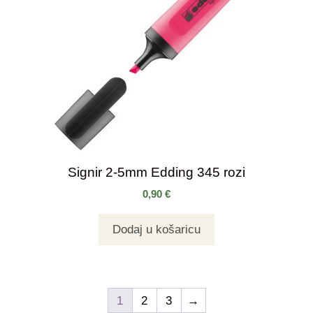
Signir 2-5mm Edding 345 rozi
0,90
€
Dodaj u košaricu
1
2
3
→