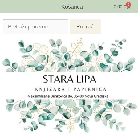
0
Košarica
0,00
€
Pretraži