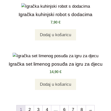
Igračka kuhinjski robot s dodacima
7,90
€
Dodaj u košaricu
Igračka set limenog posuđa za igru za djecu
14,90
€
Dodaj u košaricu
1
2
3
4
…
6
7
8
→