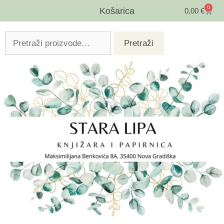
0
Košarica
0,00
€
Pretraži