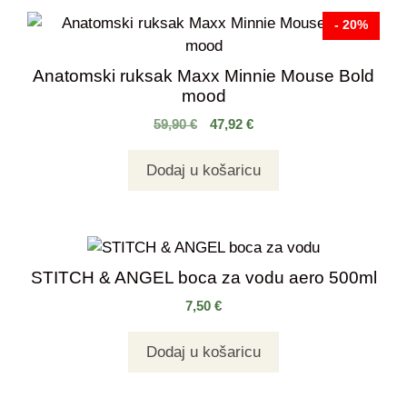
- 20%
Anatomski ruksak Maxx Minnie Mouse Bold
mood
59,90
€
47,92
€
Dodaj u košaricu
STITCH & ANGEL boca za vodu aero 500ml
7,50
€
Dodaj u košaricu