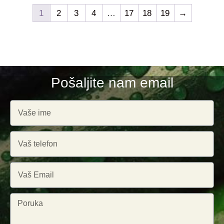
1
2
3
4
…
17
18
19
→
Pošaljite nam email