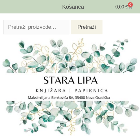
0
Košarica
0,00
€
Pretraži