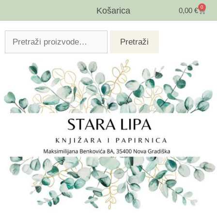
0
Košarica
0,00
€
Pretraži