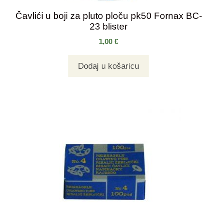
Čavlići u boji za pluto ploču pk50 Fornax BC-
23 blister
1,00
€
Dodaj u košaricu