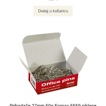
Dodaj u košaricu
Pribadače 27mm 50g Fornax 5559 niklane