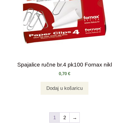
Spajalice ručne br.4 pk100 Fornax nikl
0,70
€
Dodaj u košaricu
1
2
→