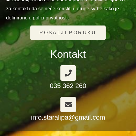
za kontakt i da se neće koristiti u druge svrhe kako je
definirano u polici privatnosti.
POŠALJI PORUKU
Kontakt
035 362 260
info.staralipa@gmail.com