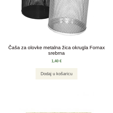
Čaša za olovke metalna žica okrugla Fornax
srebrna
1,40
€
Dodaj u košaricu