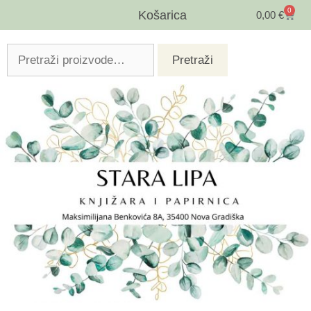
0
Košarica
0,00
€
Pretraži