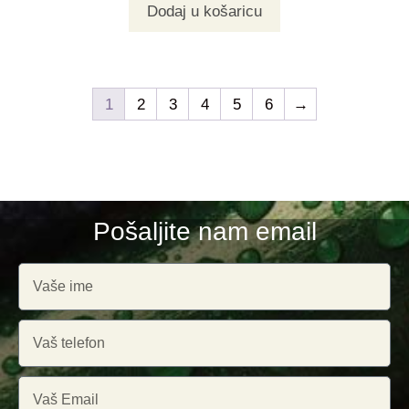
Dodaj u košaricu
1
2
3
4
5
6
→
Pošaljite nam email