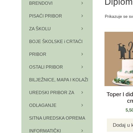
Diplom
BRENDOVI
PISAĆI PRIBOR
Prikazuje se sv
ZA ŠKOLU
BOJE ŠKOLSKE i CRTAĆI
PRIBOR
OSTALI PRIBOR
BILJEŽNICE, MAPA I KOLAŽI
UREDSKI PRIBOR ZA
Toper I did
cr
ODLAGANJE
5,5
SITNA UREDSKA OPREMA
Dodaj u 
INFORMATIČKI