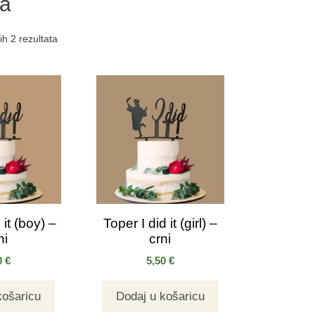
a
ih 2 rezultata
 it (boy) –
Toper I did it (girl) –
ni
crni
0
€
5,50
€
košaricu
Dodaj u košaricu