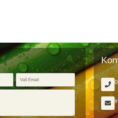
Kon
0
i