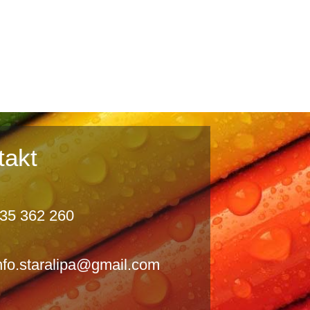
takt
35 362 260
nfo.staralipa@gmail.com