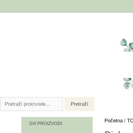
Pretraži
Početna
/
TO
SVI PROIZVODI