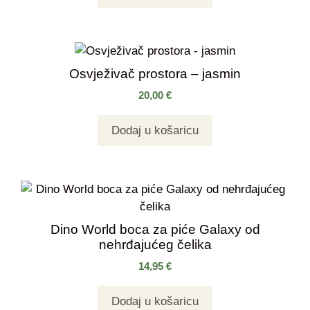
Osvježivač prostora – jasmin
20,00
€
Dodaj u košaricu
Dino World boca za piće Galaxy od
nehrđajućeg čelika
14,95
€
Dodaj u košaricu