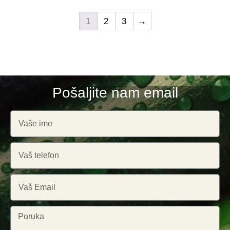
1
2
3
→
Pošaljite nam email