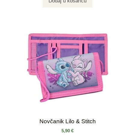
Dodaj u košaricu
Novčanik Lilo & Stitch
5,90
€