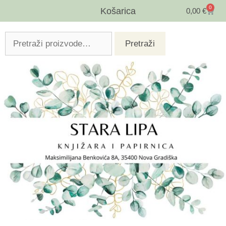
0
Košarica
0,00
€
Pretraži