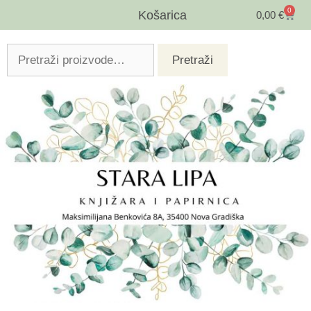
0
Košarica
0,00
€
Pretraži