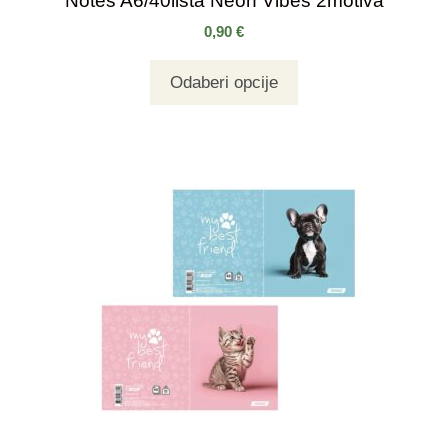
Notes A6/40lista Neon Vibes 2motiva
0,90
€
Odaberi opcije