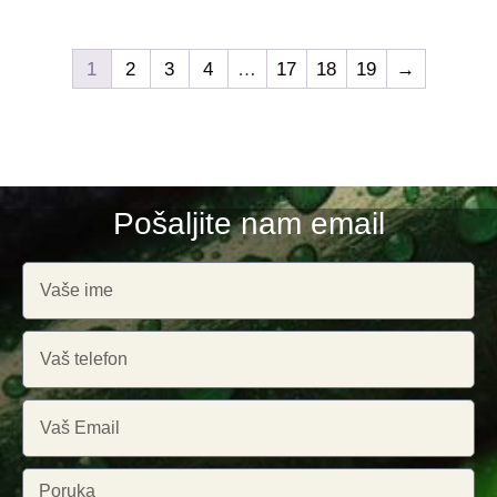
1
2
3
4
…
17
18
19
→
Pošaljite nam email