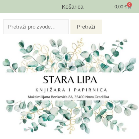
0
Košarica
0,00
€
Pretraži