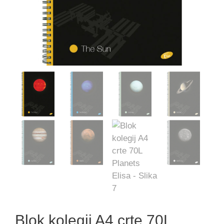
Blok kolegij A4 crte 70L