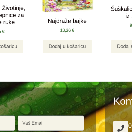
Životinje,
Šuškalic
jepnice za
iz
Najdraže bajke
e ruke
13,26
€
5
€
košaricu
Dodaj u košaricu
Dodaj 
Kon
0