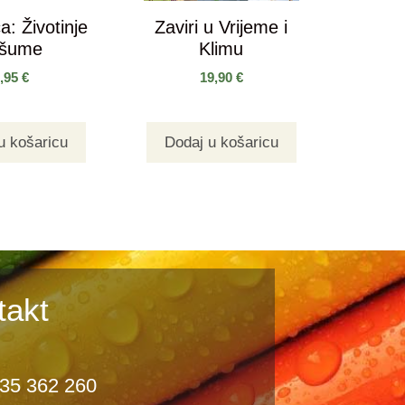
a: Životinje
Zaviri u Vrijeme i
 šume
Klimu
9,95
€
19,90
€
u košaricu
Dodaj u košaricu
takt
35 362 260