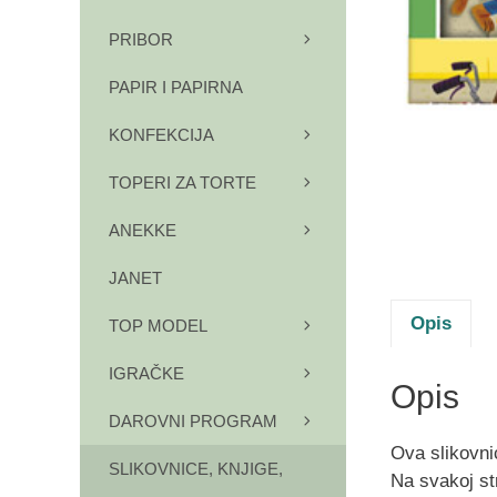
PRIBOR
PAPIR I PAPIRNA
KONFEKCIJA
TOPERI ZA TORTE
ANEKKE
JANET
Opis
TOP MODEL
IGRAČKE
Opis
DAROVNI PROGRAM
Ova slikovnic
SLIKOVNICE, KNJIGE,
Na svakoj st