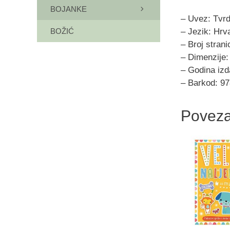
BOJANKE
– Uvez: Tvrd
– Jezik: Hrv
BOŽIĆ
– Broj strani
– Dimenzije:
– Godina izd
– Barkod: 9
Poveza