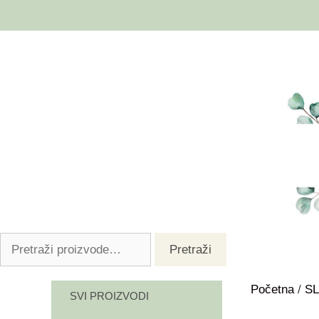
Pretraži
Početna
/
SL
SVI PROIZVODI