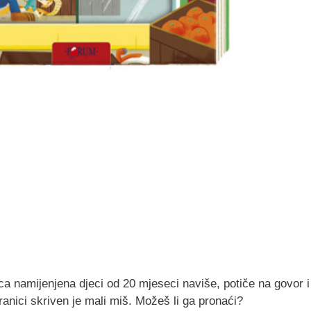
a namijenjena djeci od 20 mjeseci naviše, potiče na govor i 
ranici skriven je mali miš. Možeš li ga pronaći?