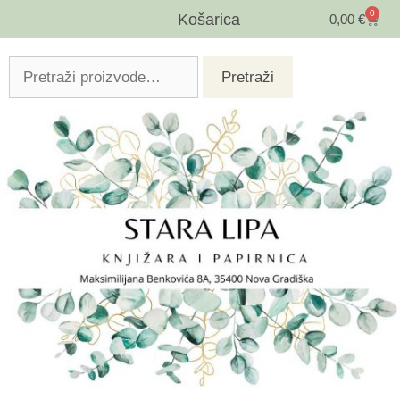
0
Košarica
0,00
€
Pretraži