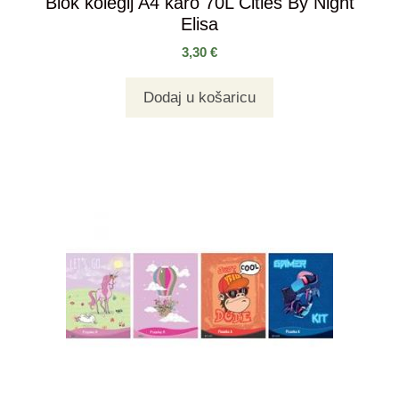
Blok kolegij A4 karo 70L Cities By Night
Elisa
3,30
€
Dodaj u košaricu