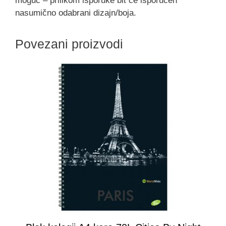
moguć – prilikom isporuke bit će isporučen
nasumično odabrani dizajn/boja.
Povezani proizvodi