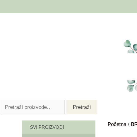
Pretraži
Početna
/
B
SVI PROIZVODI