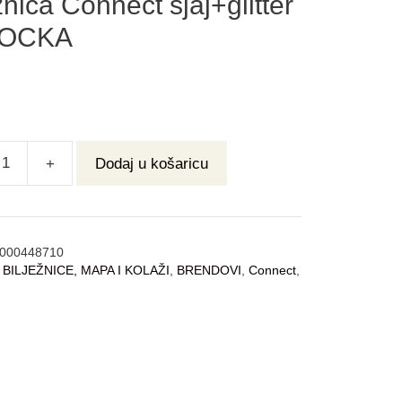
žnica Connect sjaj+glitter
KOCKA
+
Dodaj u košaricu
000448710
:
BILJEŽNICE, MAPA I KOLAŽI
,
BRENDOVI
,
Connect
,