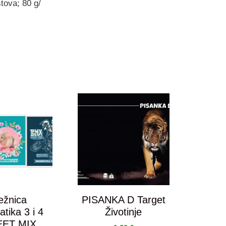
stova; 80 g/
ježnica
PISANKA D Target
tika 3 i 4
Životinje
EET MIX