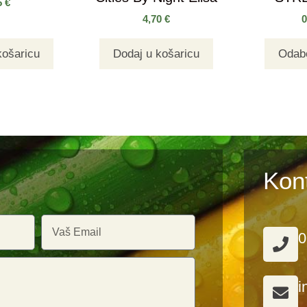
5
€
4,70
€
košaricu
Dodaj u košaricu
Odabe
Kon
0
i