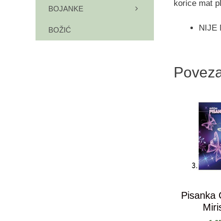
korice mat pl
BOJANKE
NIJE
BOŽIĆ
Poveza
Pisanka 
Miri