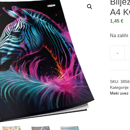
Bilje
A4 
1,45
€
Na zalihi
-
SKU:
3856
Kategorije
Meki uvez