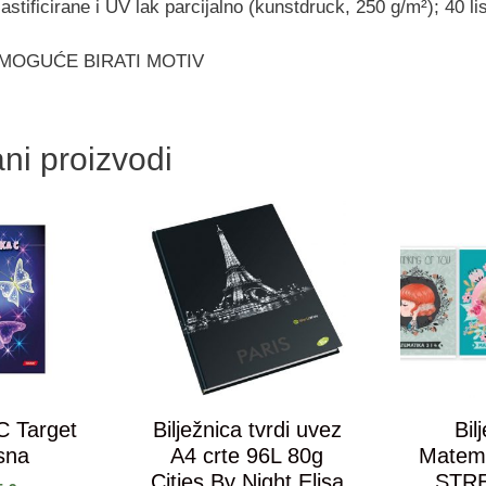
astificirane i UV lak parcijalno (kunstdruck, 250 g/m²); 40 li
 MOGUĆE BIRATI MOTIV
ni proizvodi
C Target
Bilježnica tvrdi uvez
Bil
sna
A4 crte 96L 80g
Matema
Cities By Night Elisa
STR