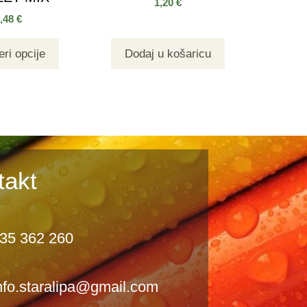
1,20
€
0,48
€
ri opcije
Dodaj u košaricu
takt
35 362 260
nfo.staralipa@gmail.com