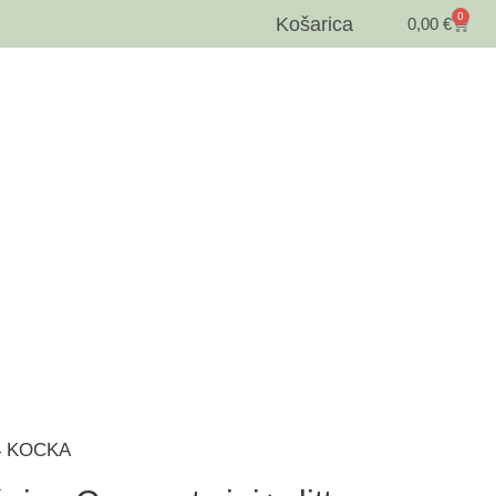
0
Košarica
0,00
€
 A4 KOCKA