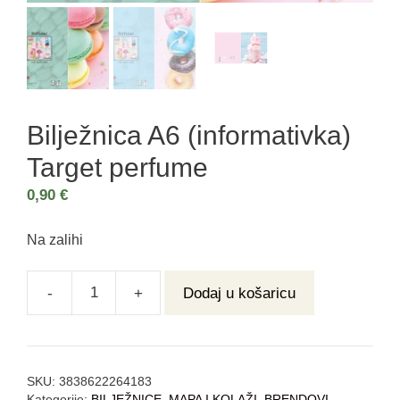
Bilježnica A6 (informativka)
Target perfume
0,90
€
Na zalihi
-
+
Dodaj u košaricu
SKU:
3838622264183
Kategorije:
BILJEŽNICE, MAPA I KOLAŽI
,
BRENDOVI
,