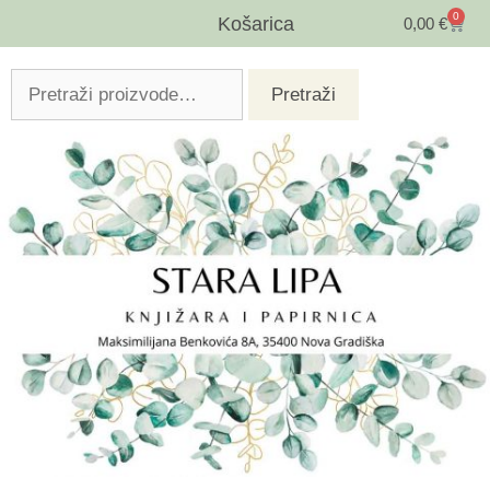
0
Košarica
0,00
€
Pretraži