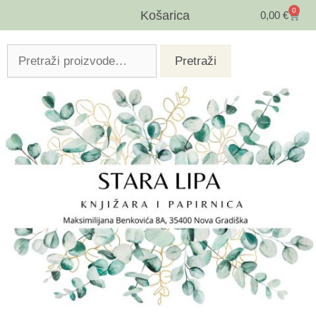
0
Košarica
0,00
€
Pretraži