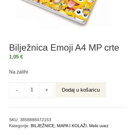
Bilježnica Emoji A4 MP crte
1,05
€
Na zalihi
-
+
Dodaj u košaricu
SKU:
3858888472153
Kategorije:
BILJEŽNICE, MAPA I KOLAŽI
,
Meki uvez