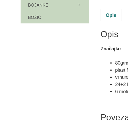
BOJANKE
Opis
BOŽIĆ
Opis
Značajke:
80g/m
plasti
vrhun
24+2 l
6 moti
Poveza