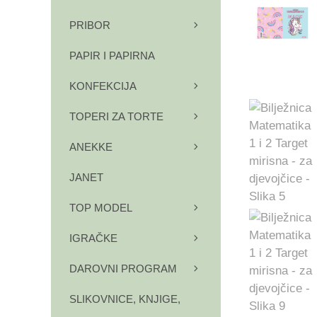
PRIBOR
PAPIR I PAPIRNA
KONFEKCIJA
TOPERI ZA TORTE
ANEKKE
JANET
TOP MODEL
IGRAČKE
DAROVNI PROGRAM
SLIKOVNICE, KNJIGE,