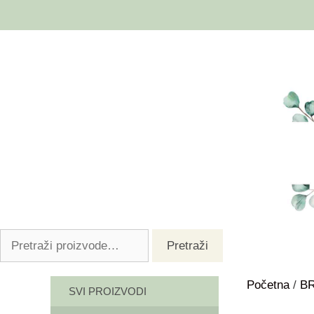
Pretraži
Početna
/
B
SVI PROIZVODI