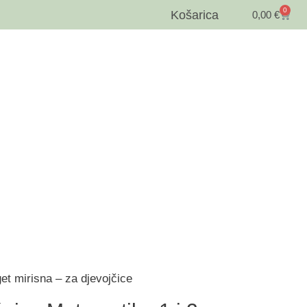
0
Košarica
0,00
€
get mirisna – za djevojčice