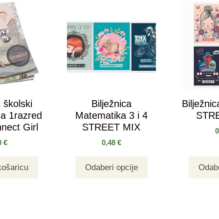
školski
Bilježnica
Bilježni
za 1razred
Matematika 3 i 4
STR
nect Girl
STREET MIX
0
€
0,48
€
košaricu
Odaberi opcije
Odabe