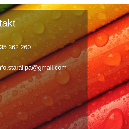
takt
35 362 260
nfo.staralipa@gmail.com