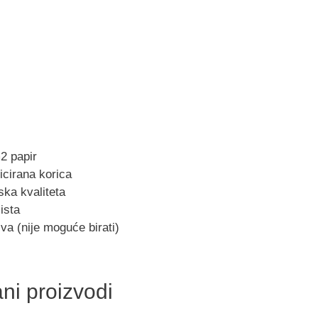
2 papir
ficirana korica
ska kvaliteta
ista
va (nije moguće birati)
ni proizvodi