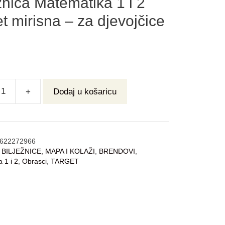
žnica Matematika 1 i 2
t mirisna – za djevojčice
+
Dodaj u košaricu
622272966
:
BILJEŽNICE, MAPA I KOLAŽI
,
BRENDOVI
,
 1 i 2
,
Obrasci
,
TARGET