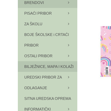
BRENDOVI
PISAĆI PRIBOR
ZA ŠKOLU
BOJE ŠKOLSKE i CRTAĆI
PRIBOR
OSTALI PRIBOR
BILJEŽNICE, MAPA I KOLAŽI
UREDSKI PRIBOR ZA
ODLAGANJE
SITNA UREDSKA OPREMA
INFORMATIČKI