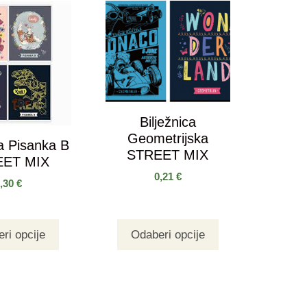
Bilježnica
Geometrijska
ca Pisanka B
STREET MIX
EET MIX
0,21
€
0,30
€
ri opcije
Odaberi opcije