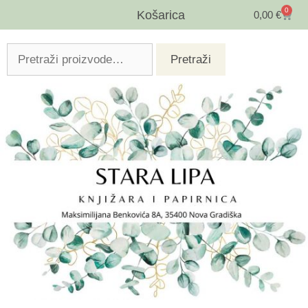
0
Košarica
0,00
€
Pretraži