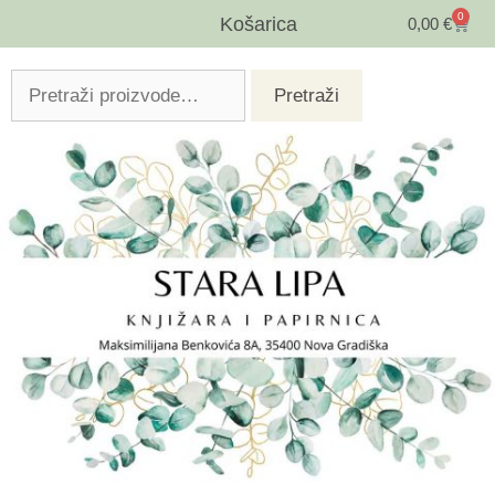
0
Košarica
0,00
€
Pretraži