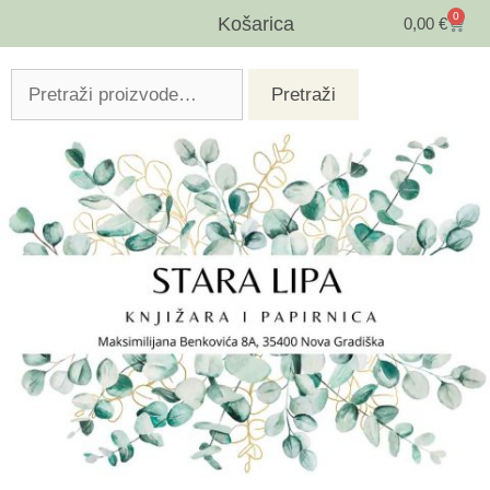
0
Košarica
0,00
€
Pretraži