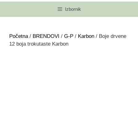
Izbornik
Početna
/
BRENDOVI
/
G-P
/
Karbon
/ Boje drvene
12 boja trokutaste Karbon