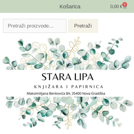
0
Košarica
0,00
€
Pretraži