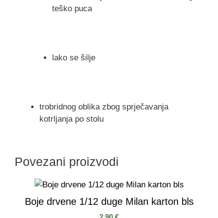
teško puca
lako se šilje
trobridnog oblika zbog sprječavanja
kotrljanja po stolu
Povezani proizvodi
Boje drvene 1/12 duge Milan karton bls
2,90
€