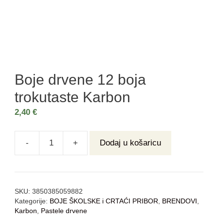
Boje drvene 12 boja
trokutaste Karbon
2,40
€
-
+
Dodaj u košaricu
SKU:
3850385059882
Kategorije:
BOJE ŠKOLSKE i CRTAĆI PRIBOR
,
BRENDOVI
,
Karbon
,
Pastele drvene