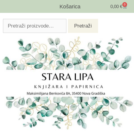
0
Košarica
0,00
€
Pretraži