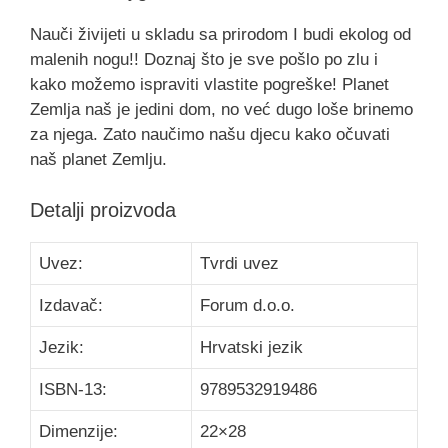
Nauči živijeti u skladu sa prirodom I budi ekolog od
malenih nogu!! Doznaj što je sve pošlo po zlu i
kako možemo ispraviti vlastite pogreške! Planet
Zemlja naš je jedini dom, no već dugo loše brinemo
za njega. Zato naučimo našu djecu kako očuvati
naš planet Zemlju.
Detalji proizvoda
Uvez:
Tvrdi uvez
Izdavač:
Forum d.o.o.
Jezik:
Hrvatski jezik
ISBN-13:
9789532919486
Dimenzije:
22×28