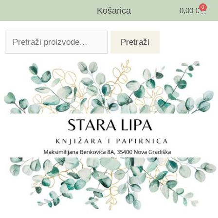
0
Košarica
0,00
€
Pretraži