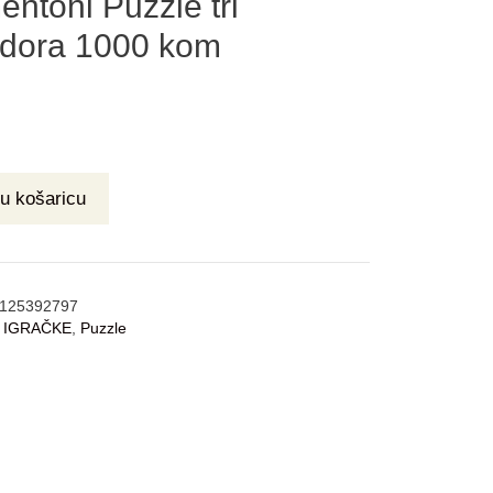
ntoni Puzzle tri
adora 1000 kom
u košaricu
125392797
:
IGRAČKE
,
Puzzle