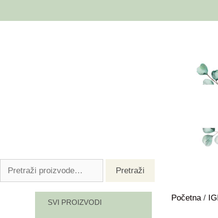
Pretraži
Početna
/
I
SVI PROIZVODI