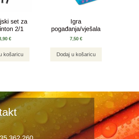
jski set za
Igra
nton 2/1
pogađanja/vješala
3,90
€
7,50
€
u košaricu
Dodaj u košaricu
takt
35 362 260