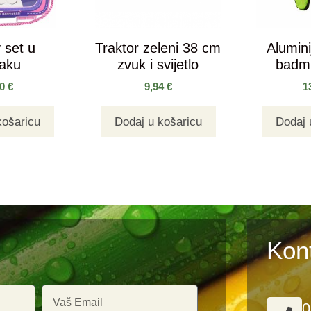
 set u
Traktor zeleni 38 cm
Alumini
saku
zvuk i svijetlo
badmi
90
€
9,94
€
1
košaricu
Dodaj u košaricu
Dodaj 
Kon
0