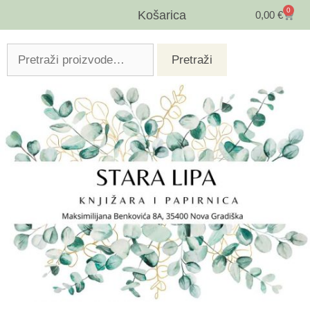
0
Košarica
0,00
€
Pretraži