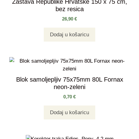
Zastava Republike Hrvatske 150 x 75 cm,
bez resica
26,90
€
Dodaj u košaricu
Blok samoljepljiv 75x75mm 80L Fornax
neon-zeleni
0,70
€
Dodaj u košaricu