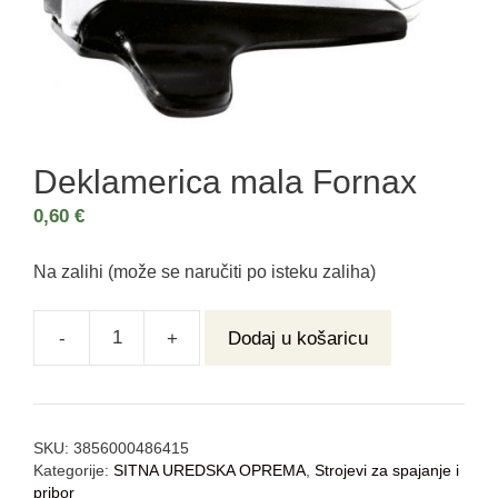
Deklamerica mala Fornax
0,60
€
Na zalihi (može se naručiti po isteku zaliha)
-
+
Dodaj u košaricu
SKU:
3856000486415
Kategorije:
SITNA UREDSKA OPREMA
,
Strojevi za spajanje i
pribor