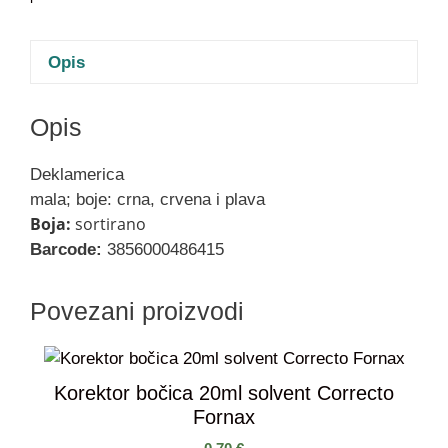
Opis
Opis
Deklamerica
mala; boje: crna, crvena i plava
Boja:
sortirano
Barcode:
3856000486415
Povezani proizvodi
Korektor bočica 20ml solvent Correcto
Fornax