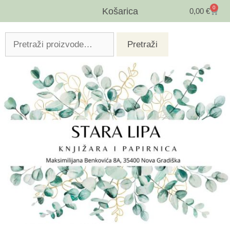
0
Košarica
0,00
€
Pretraži