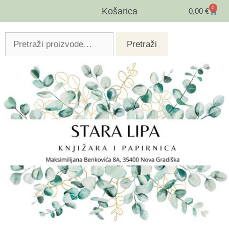
0
Košarica
0,00
€
Pretraži