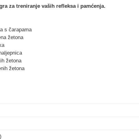
gra za treniranje vaših refleksa i pamćenja.
ija s čarapama
ena žetona
ka
 naljepnica
tih žetona
enih žetona
)