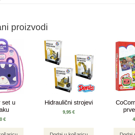
ni proizvodi
 set u
Hidraulični strojevi
CoCom
saku
prve
9,95
€
90
€
košaricu
Dodaj u košaricu
Dodaj 