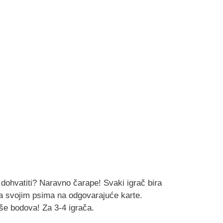
 dohvatiti? Naravno čarape! Svaki igrač bira
sa svojim psima na odgovarajuće karte.
više bodova! Za 3-4 igrača.