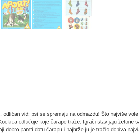
, odličan vid: psi se spremaju na odmazdu! Što najviše vole
Kockica odlučuje koje čarape traže. Igrači stavljaju žetone 
oji dobro pamti datu čarapu i najbrže ju je tražio dobiva naj