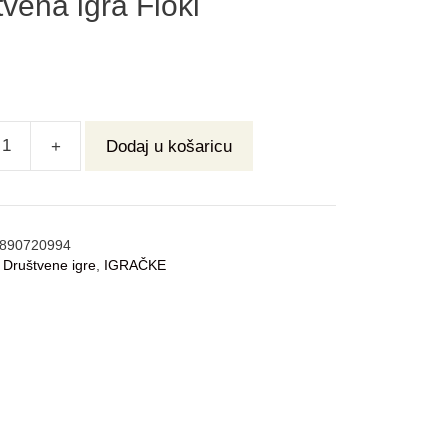
vena igra Floki
+
Dodaj u košaricu
890720994
:
Društvene igre
,
IGRAČKE