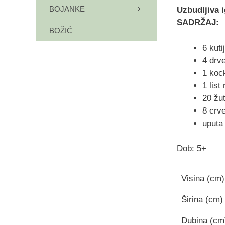
BOJANKE
Uzbudljiva i
SADRŽAJ:
BOŽIĆ
6 kut
4 drv
1 koc
1 list
20 žu
8 crv
uputa
Dob: 5+
Visina (cm)
Širina (cm)
Dubina (cm