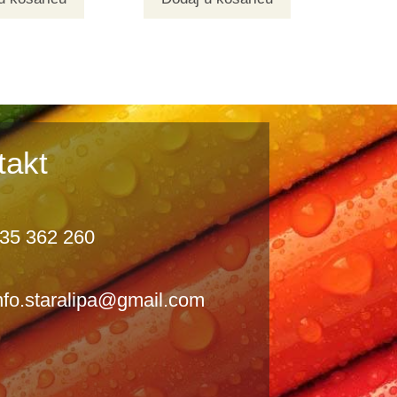
takt
35 362 260
nfo.staralipa@gmail.com