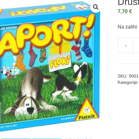
Društ
7,70
€
Na zalihi
-
SKU:
9001
Kategorije