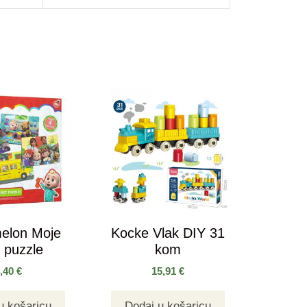
elon Moje
Kocke Vlak DIY 31
 puzzle
kom
4,40
€
15,91
€
u košaricu
Dodaj u košaricu