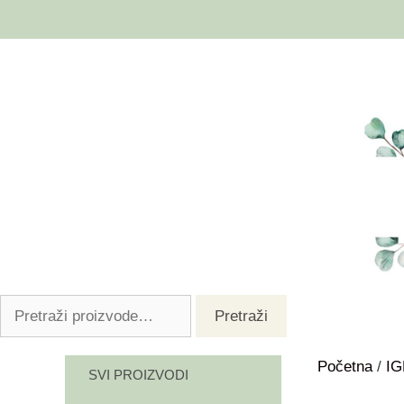
Pretraži
Početna
/
I
SVI PROIZVODI