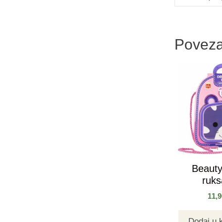
Poveza
Beauty
ruk
11,
Dodaj u 