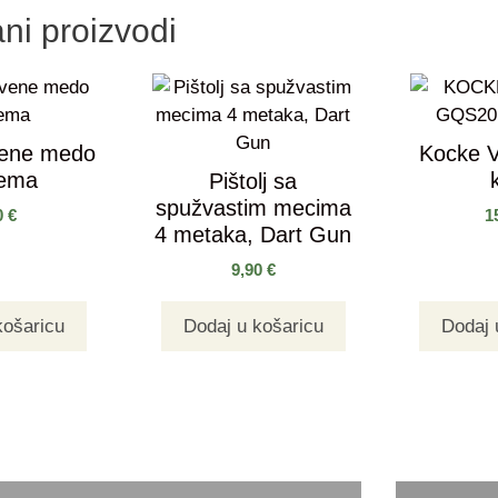
ni proizvodi
vene medo
Kocke V
rema
Pištolj sa
spužvastim mecima
0
€
1
4 metaka, Dart Gun
9,90
€
košaricu
Dodaj u košaricu
Dodaj 