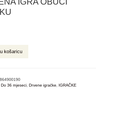
ENA IGRA OBUCI
KU
u košaricu
864900190
:
Do 36 mjeseci
,
Drvene igračke
,
IGRAČKE