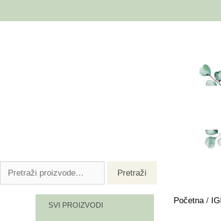
Pretraži
Početna
/
I
SVI PROIZVODI