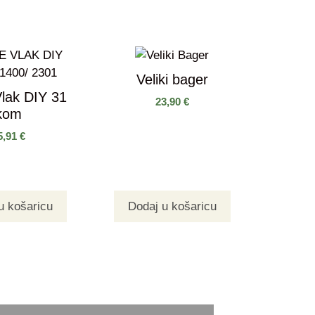
Veliki bager
lak DIY 31
23,90
€
kom
5,91
€
u košaricu
Dodaj u košaricu