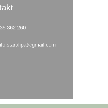
takt
35 362 260
nfo.staralipa@gmail.com