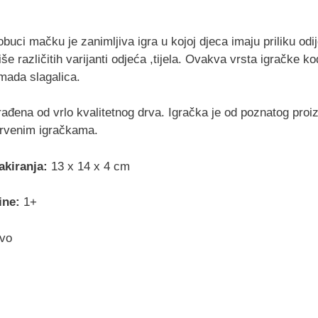
obuci mačku je zanimljiva igra u kojoj djeca imaju priliku od
iše različitih varijanti odjeća ,tijela. Ovakva vrsta igračke k
mada slagalica.
zrađena od vrlo kvalitetnog drva. Igračka je od poznatog p
drvenim igračkama.
akiranja:
13 x 14 x 4 cm
ine:
1+
vo