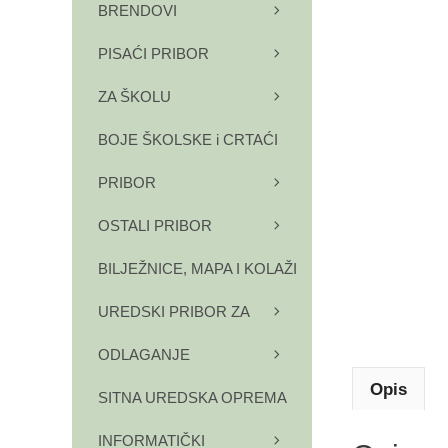
BRENDOVI
PISAĆI PRIBOR
ZA ŠKOLU
BOJE ŠKOLSKE i CRTAĆI
PRIBOR
OSTALI PRIBOR
BILJEŽNICE, MAPA I KOLAŽI
UREDSKI PRIBOR ZA
ODLAGANJE
Opis
SITNA UREDSKA OPREMA
INFORMATIČKI