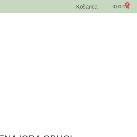
0
Košarica
0,00
€