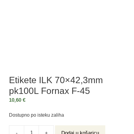
Etikete ILK 70×42,3mm
pk100L Fornax F-45
10,60
€
Dostupno po isteku zaliha
-
+
Dodaj u košaricu