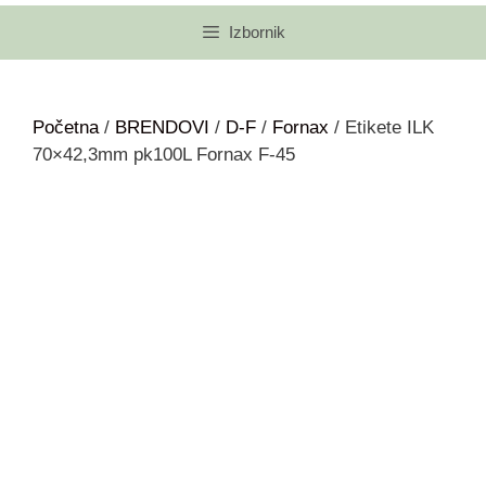
Izbornik
Početna
/
BRENDOVI
/
D-F
/
Fornax
/ Etikete ILK
70×42,3mm pk100L Fornax F-45