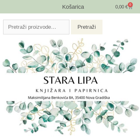
0
Košarica
0,00
€
Pretraži