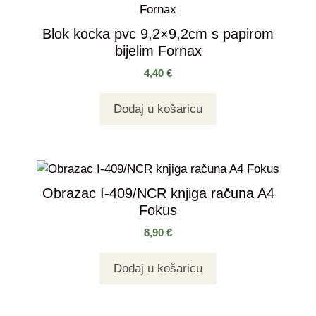
Blok kocka pvc 9,2×9,2cm s papirom
bijelim Fornax
4,40
€
Dodaj u košaricu
Obrazac I-409/NCR knjiga računa A4
Fokus
8,90
€
Dodaj u košaricu