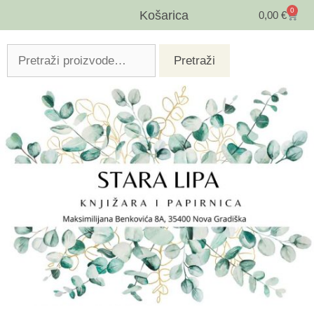
0
Košarica
0,00
€
Pretraži