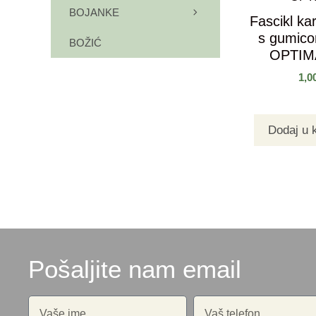
BOJANKE
Fascikl kar
s gumic
BOŽIĆ
OPTIMA
1,0
Dodaj u 
Pošaljite nam email