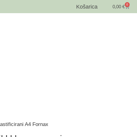
0
Košarica
0,00
€
stificirani A4 Fornax