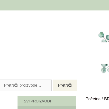
Pretraži
Početna
/
B
SVI PROIZVODI