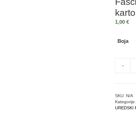
Fasc
karto
1,00
€
Boja
SKU:
N/A
Kategorije
UREDSKI 