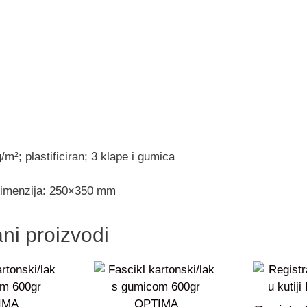
/m²; plastificiran; 3 klape i gumica
 dimenzija: 250×350 mm
ni proizvodi