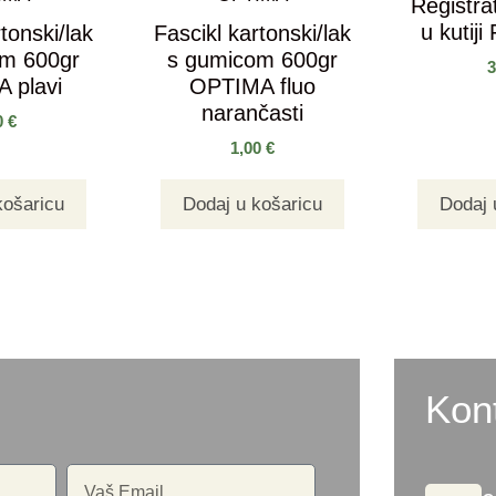
Registrat
u kutiji
tonski/lak
Fascikl kartonski/lak
om 600gr
s gumicom 600gr
 plavi
OPTIMA fluo
narančasti
0
€
1,00
€
košaricu
Dodaj u košaricu
Dodaj 
Kon