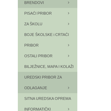
BRENDOVI
PISAĆI PRIBOR
ZA ŠKOLU
BOJE ŠKOLSKE i CRTAĆI
PRIBOR
OSTALI PRIBOR
BILJEŽNICE, MAPA I KOLAŽI
UREDSKI PRIBOR ZA
ODLAGANJE
SITNA UREDSKA OPREMA
INFORMATIČKI