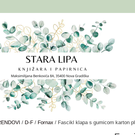
RENDOVI
/
D-F
/
Fornax
/ Fascikl klapa s gumicom karton pla