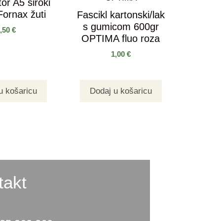
or A5 široki
 Fornax žuti
Fascikl kartonski/lak
s gumicom 600gr
3,50
€
OPTIMA fluo roza
1,00
€
u košaricu
Dodaj u košaricu
takt