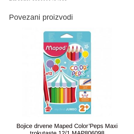
Povezani proizvodi
Bojice drvene Maped Color’Peps Maxi
trokutaste 12/1 MAP806098