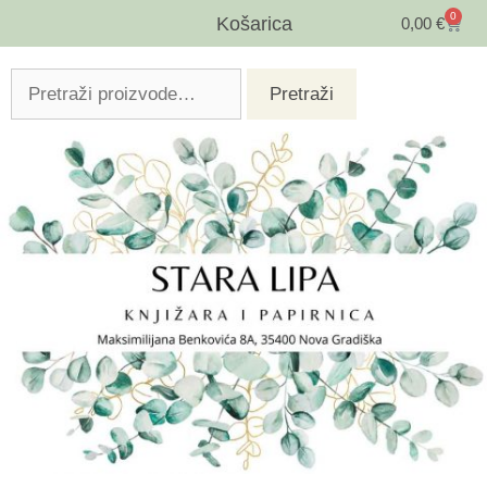
0
Košarica
0,00
€
Pretraži