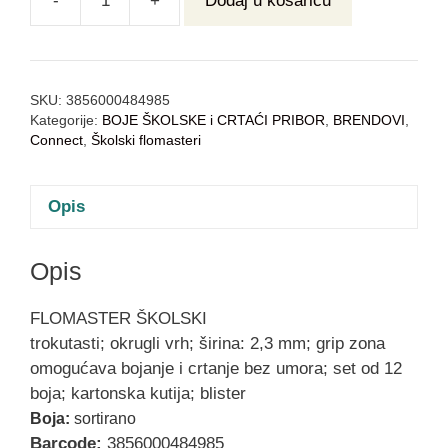
-
+
Dodaj u košaricu
SKU:
3856000484985
Kategorije:
BOJE ŠKOLSKE i CRTAĆI PRIBOR
,
BRENDOVI
,
Connect
,
Školski flomasteri
Opis
Opis
FLOMASTER ŠKOLSKI
trokutasti; okrugli vrh; širina: 2,3 mm; grip zona
omogućava bojanje i crtanje bez umora; set od 12
boja; kartonska kutija; blister
Boja:
sortirano
Barcode:
3856000484985