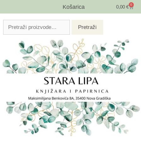
0
Košarica
0,00
€
Pretraži