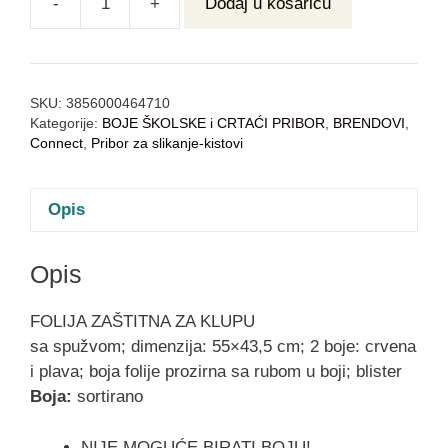
-
+
Dodaj u košaricu
SKU:
3856000464710
Kategorije:
BOJE ŠKOLSKE i CRTAĆI PRIBOR
,
BRENDOVI
,
Connect
,
Pribor za slikanje-kistovi
Opis
Opis
FOLIJA ZAŠTITNA ZA KLUPU
sa spužvom; dimenzija: 55×43,5 cm; 2 boje: crvena
i plava; boja folije prozirna sa rubom u boji; blister
Boja:
sortirano
NIJE MOGUĆE BIRATI BOJU!