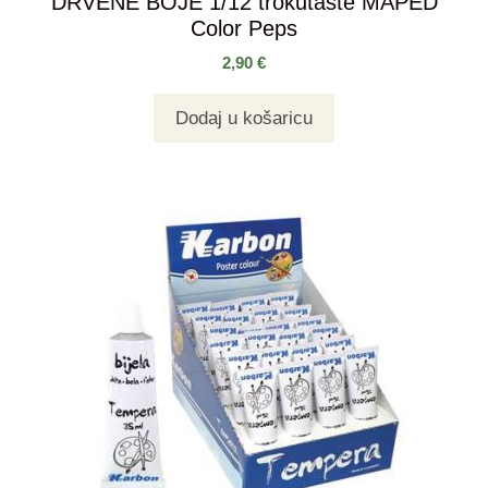
DRVENE BOJE 1/12 trokutaste MAPED
Color Peps
2,90
€
Dodaj u košaricu