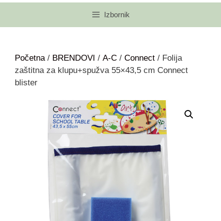
Izbornik
Početna
/
BRENDOVI
/
A-C
/
Connect
/ Folija
zaštitna za klupu+spužva 55×43,5 cm Connect
blister