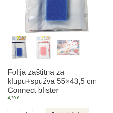
Folija zaštitna za
klupu+spužva 55×43,5 cm
Connect blister
4,30
€