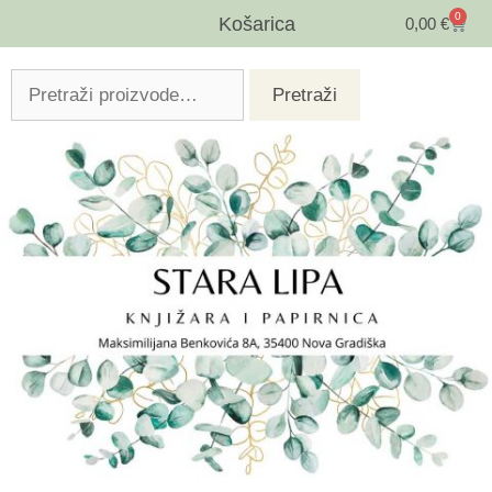
0
Košarica
0,00
€
Pretraži