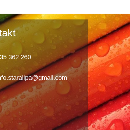
takt
35 362 260
nfo.staralipa@gmail.com