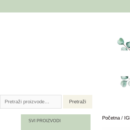
Pretraži
Početna
/
I
SVI PROIZVODI