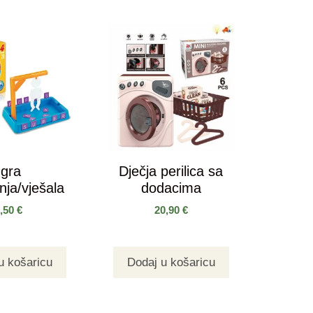
Igra
Dječja perilica sa
ja/vješala
dodacima
7,50
€
20,90
€
u košaricu
Dodaj u košaricu