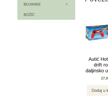
BOJANKE
BOŽIĆ
Autić Ho
drift r
daljinsko u
27,
Dodaj u 