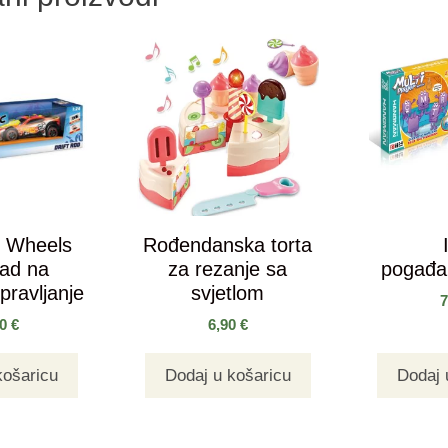
t Wheels
Rođendanska torta
oad na
za rezanje sa
pogađan
pravljanje
svjetlom
90
€
6,90
€
košaricu
Dodaj u košaricu
Dodaj 