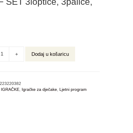
 SET 3loptice, 3palice,
+
Dodaj u košaricu
223220382
:
IGRAČKE
,
Igračke za dječake
,
Ljetni program