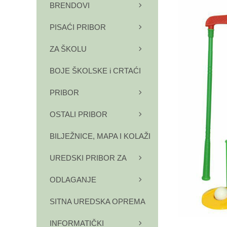
BRENDOVI
PISAĆI PRIBOR
ZA ŠKOLU
BOJE ŠKOLSKE i CRTAĆI
PRIBOR
OSTALI PRIBOR
BILJEŽNICE, MAPA I KOLAŽI
UREDSKI PRIBOR ZA
ODLAGANJE
SITNA UREDSKA OPREMA
INFORMATIČKI