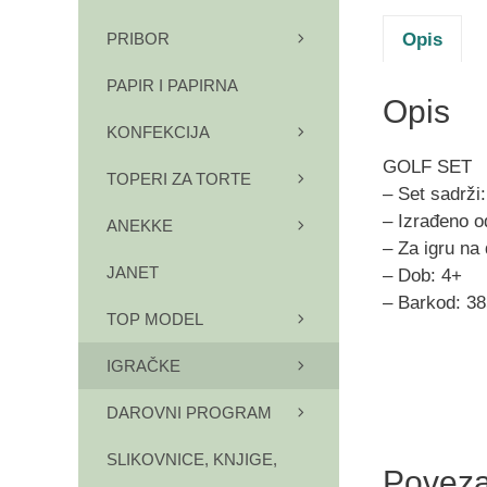
Opis
PRIBOR
PAPIR I PAPIRNA
Opis
KONFEKCIJA
GOLF SET
TOPERI ZA TORTE
– Set sadrži
– Izrađeno od
ANEKKE
– Za igru na 
JANET
– Dob: 4+
– Barkod: 3
TOP MODEL
IGRAČKE
DAROVNI PROGRAM
SLIKOVNICE, KNJIGE,
Poveza