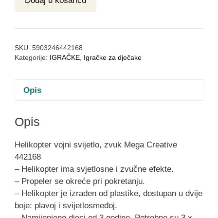
Dodaj u košaricu
SKU:
5903246442168
Kategorije:
IGRAČKE
,
Igračke za dječake
Opis
Opis
Helikopter vojni svijetlo, zvuk Mega Creative
442168
– Helikopter ima svjetlosne i zvučne efekte.
– Propeler se okreće pri pokretanju.
– Helikopter je izrađen od plastike, dostupan u dvije
boje: plavoj i svijetlosmeđoj.
– Namijenjeno djeci od 3 godine. Potrebne su 3 x