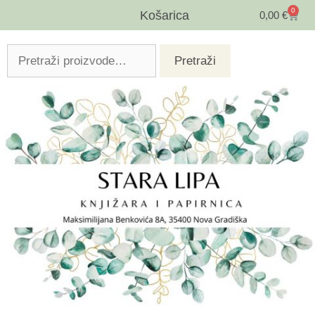
0
Košarica
0,00
€
Pretraži