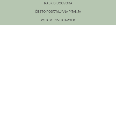
RASKID UGOVORA
ČESTO POSTAVLJANA PITANJA
WEB BY INSERTIOWEB