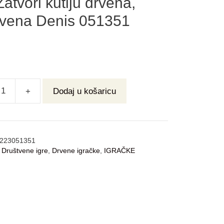
Zatvori kutiju drvena,
tvena Denis 051351
+
Dodaj u košaricu
223051351
:
Društvene igre
,
Drvene igračke
,
IGRAČKE