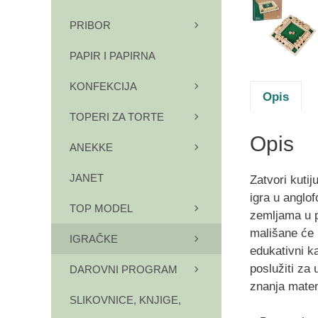
PRIBOR
PAPIR I PAPIRNA
KONFEKCIJA
Opis
TOPERI ZA TORTE
Opis
ANEKKE
JANET
Zatvori kutij
igra u anglo
TOP MODEL
zemljama u p
mališane će
IGRAČKE
edukativni ka
poslužiti za
DAROVNI PROGRAM
znanja matem
SLIKOVNICE, KNJIGE,