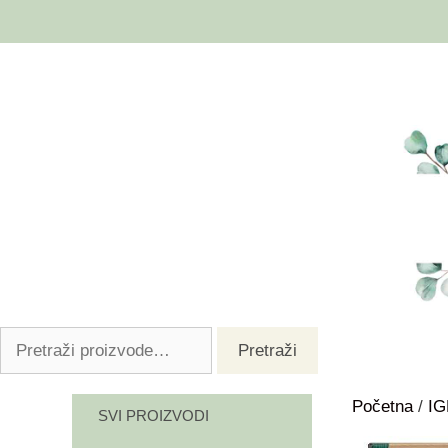
Pretraži
Početna
/
I
SVI PROIZVODI