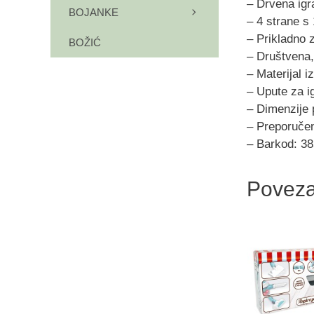
– Drvena igra
BOJANKE
– 4 strane s 
– Prikladno z
BOŽIĆ
– Društvena,
– Materijal i
– Upute za i
– Dimenzije 
– Preporučen
– Barkod: 3
Poveza