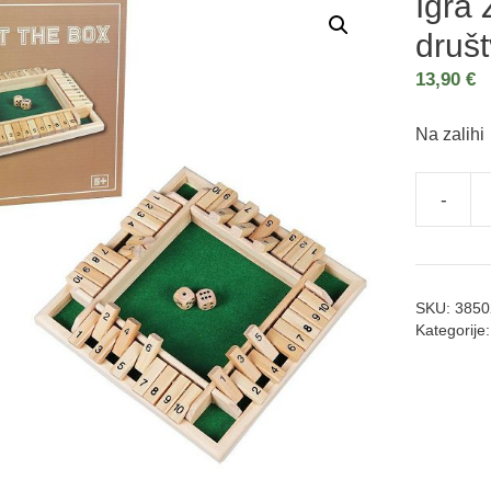
Igra 
druš
13,90
€
Na zalihi
-
SKU:
3850
Kategorije