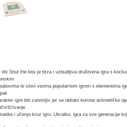
u iliti Shut the box je brza i uzbudljiva društvena igra s ko
fonskim
ubovima te slovi veoma popularnom igrom s elementima igre 
 pak
rakter igre biti zanimljiv jer se obilato koriste aritmetičke
 učvršćivanje
atike i učenja kroz igru. Ukratko, igra za sve generacije k