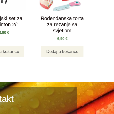
jski set za
Rođendanska torta
nton 2/1
za rezanje sa
svjetlom
3,90
€
6,90
€
u košaricu
Dodaj u košaricu
takt