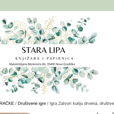
GRAČKE
/
Društvene igre
/ Igra Zatvori kutiju drvena, društ