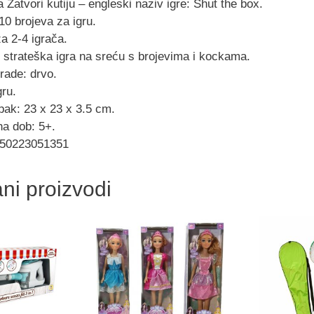
 Zatvori kutiju – engleski naziv igre: Shut the box.
10 brojeva za igru.
a 2-4 igrača.
 strateška igra na sreću s brojevima i kockama.
zrade: drvo.
gru.
pak: 23 x 23 x 3.5 cm.
a dob: 5+.
850223051351
ni proizvodi