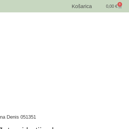
0
Košarica
0,00
€
vena Denis 051351