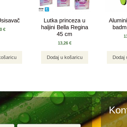
Usisavač
Lutka princeza u
Alumini
haljini Bella Regina
badmi
90
€
45 cm
1
13,26
€
košaricu
Dodaj u košaricu
Dodaj 
Kon