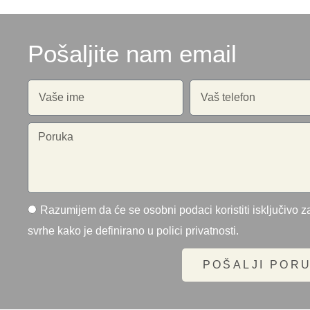
Pošaljite nam email
Razumijem da će se osobni podaci koristiti isključivo za
svrhe kako je definirano u polici privatnosti.
POŠALJI POR