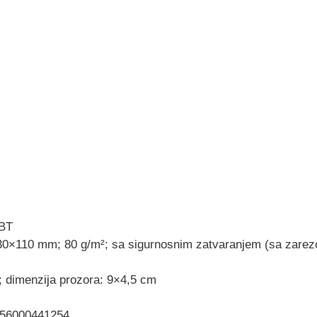
ABT
230×110 mm; 80 g/m²; sa sigurnosnim zatvaranjem (sa zare
; dimenzija prozora: 9×4,5 cm
56000441254