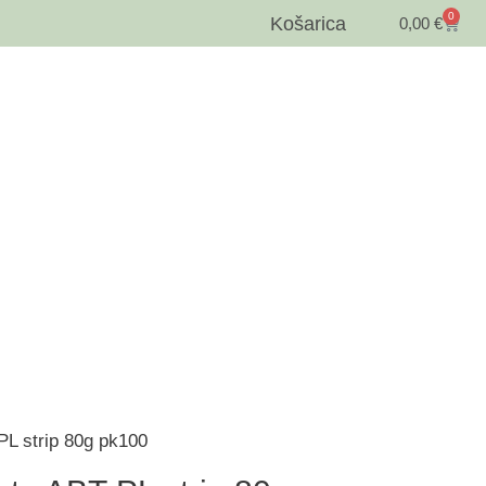
0
Košarica
0,00
€
PL strip 80g pk100