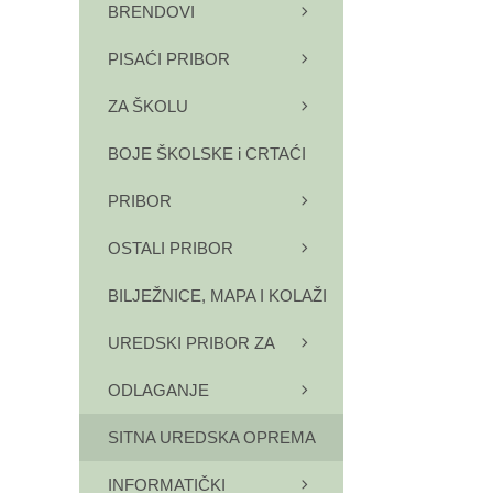
BRENDOVI
PISAĆI PRIBOR
ZA ŠKOLU
BOJE ŠKOLSKE i CRTAĆI
PRIBOR
OSTALI PRIBOR
BILJEŽNICE, MAPA I KOLAŽI
UREDSKI PRIBOR ZA
ODLAGANJE
SITNA UREDSKA OPREMA
INFORMATIČKI