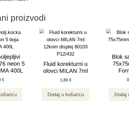
ni proizvodi
ljepljivi
Blok sa
76 neon 5
75x7
Fluid korekturni u
IMA 400L
Forn
olovci MILAN 7ml
0
€
1,80
€
košaricu
Dodaj u košaricu
Dodaj 