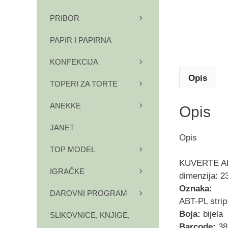
PRIBOR
PAPIR I PAPIRNA
KONFEKCIJA
Opis
TOPERI ZA TORTE
ANEKKE
Opis
JANET
Opis
TOP MODEL
KUVERTE 
IGRAČKE
dimenzija: 
Oznaka:
DAROVNI PROGRAM
ABT-PL strip
Boja:
bijela
SLIKOVNICE, KNJIGE,
Barcode:
38