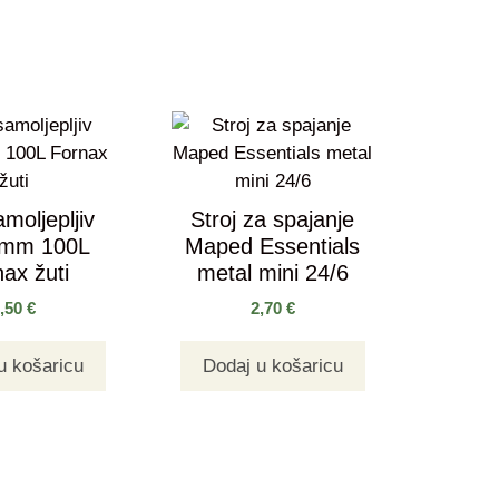
moljepljiv
Stroj za spajanje
5mm 100L
Maped Essentials
ax žuti
metal mini 24/6
0,50
€
2,70
€
u košaricu
Dodaj u košaricu