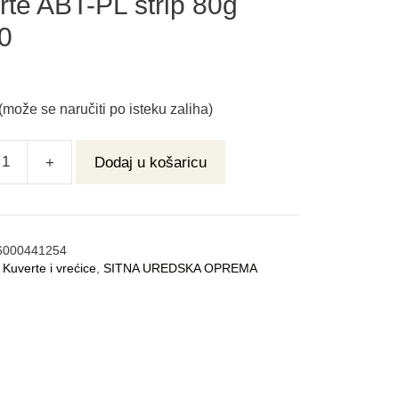
rte ABT-PL strip 80g
0
(može se naručiti po isteku zaliha)
+
Dodaj u košaricu
6000441254
:
Kuverte i vrećice
,
SITNA UREDSKA OPREMA