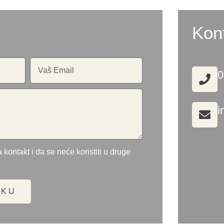
Kon
0
i
 kontakt i da se neće koristiti u druge
UKU