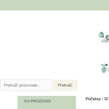
Pretraži
Početna
/
S
SVI PROIZVODI