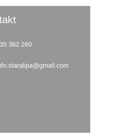
takt
35 362 260
nfo.staralipa@gmail.com