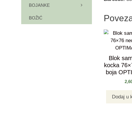
BOJANKE
Poveza
BOŽIĆ
Blok samo
kocka 76×
boja OPT
2,6
Dodaj u 