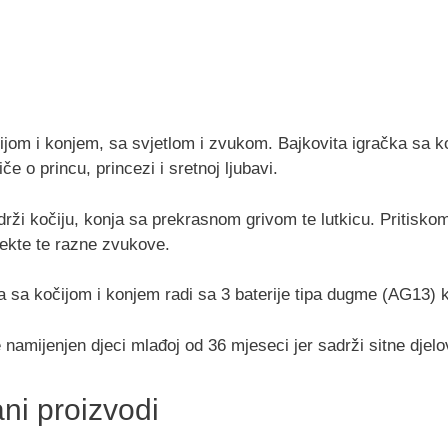
̌ijom i konjem, sa svjetlom i zvukom. Bajkovita igračka sa k
če o princu, princezi i sretnoj ljubavi.
rži kočiju, konja sa prekrasnom grivom te lutkicu. Pritiskom
fekte te razne zvukove.
a sa kočijom i konjem radi sa 3 baterije tipa dugme (AG13) 
 namijenjen djeci mlađoj od 36 mjeseci jer sadrži sitne djelov
ni proizvodi