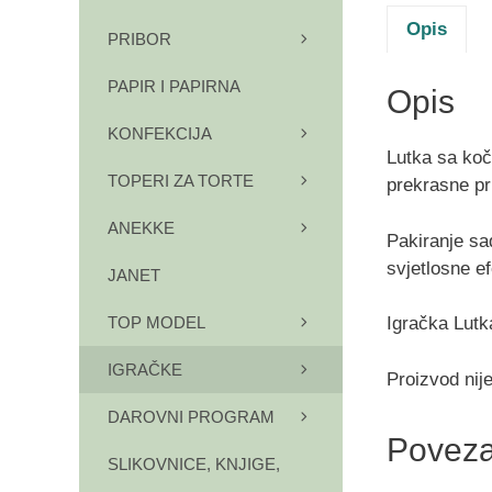
Opis
PRIBOR
PAPIR I PAPIRNA
Opis
KONFEKCIJA
Lutka sa koc
TOPERI ZA TORTE
prekrasne pri
ANEKKE
Pakiranje sad
svjetlosne e
JANET
Igračka Lutk
TOP MODEL
IGRAČKE
Proizvod nije
DAROVNI PROGRAM
Poveza
SLIKOVNICE, KNJIGE,