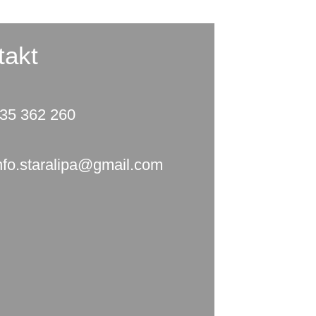
takt
35 362 260
nfo.staralipa@gmail.com