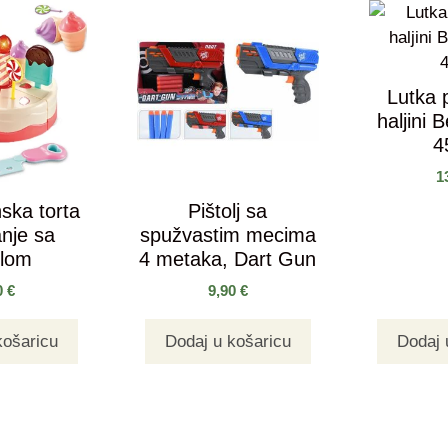
Lutka 
haljini 
4
1
ska torta
Pištolj sa
nje sa
spužvastim mecima
tlom
4 metaka, Dart Gun
0
€
9,90
€
košaricu
Dodaj u košaricu
Dodaj 