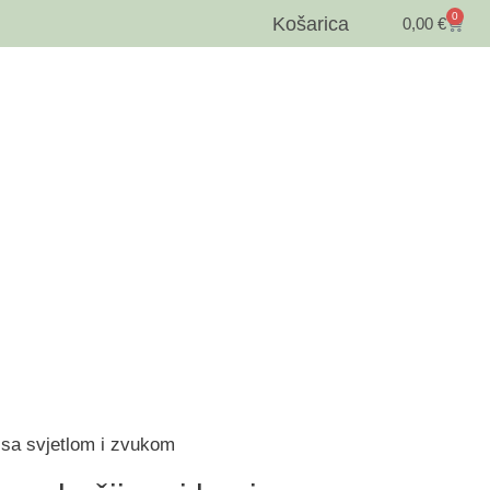
0
Košarica
0,00
€
, sa svjetlom i zvukom