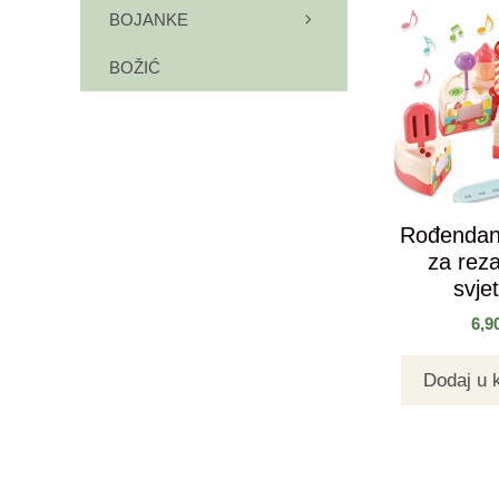
BOJANKE
BOŽIĆ
Rođendan
za reza
svje
6,9
Dodaj u 