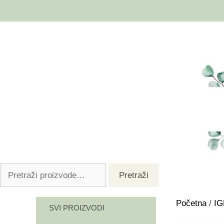
Pretraži
Početna
/
I
SVI PROIZVODI