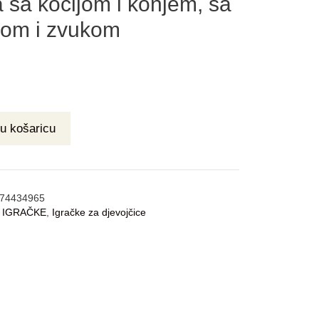
 sa kočijom i konjem, sa
tlom i zvukom
u košaricu
74434965
:
IGRAČKE
,
Igračke za djevojčice