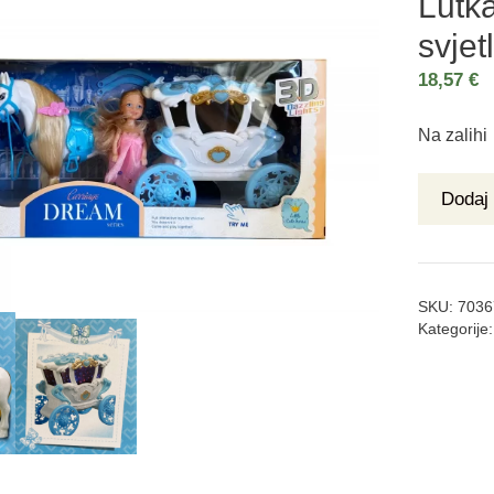
Lutka
svje
18,57
€
Na zalihi
Dodaj 
SKU:
7036
Kategorije