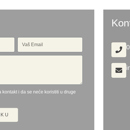
Kon
0
i
 kontakt i da se neće koristiti u druge
UKU