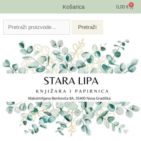
0
Košarica
0,00
€
Pretraži