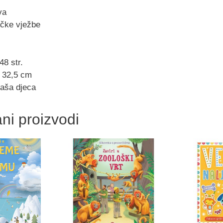
va
ičke vježbe
48 str.
 32,5 cm
aša djeca
ni proizvodi