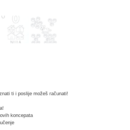
nati ti i poslije možeš računati!
a!
novih koncepata
 učenje