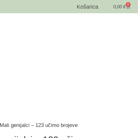
0
Košarica
0,00
€
Mali genijalci – 123 učimo brojeve