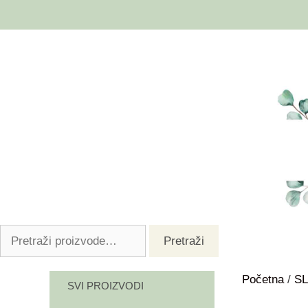
Pretraži
Početna
/
SL
SVI PROIZVODI