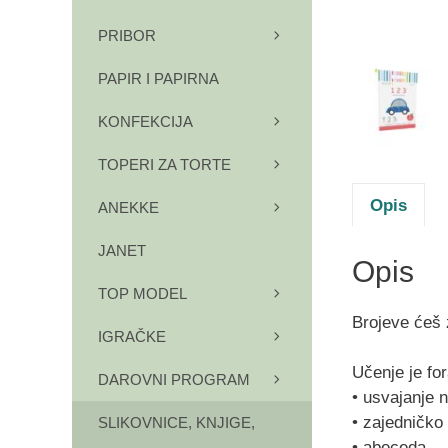
PRIBOR
PAPIR I PAPIRNA
KONFEKCIJA
TOPERI ZA TORTE
Opis
ANEKKE
JANET
Opis
TOP MODEL
Brojeve ćeš z
IGRAČKE
Učenje je for
DAROVNI PROGRAM
• usvajanje 
• zajedničko
SLIKOVNICE, KNJIGE,
• abeceda