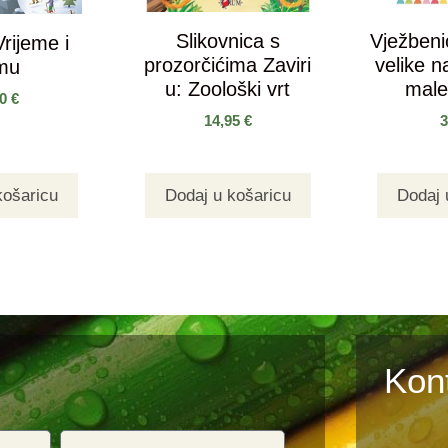
Slikovnica s
Vježbenic
Vrijeme i
prozorčićima Zaviri
velike n
imu
u: Zoološki vrt
male
90
€
14,95
€
košaricu
Dodaj u košaricu
Dodaj 
Kon