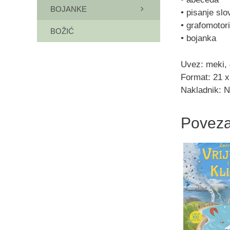
BOJANKE
• pisanje slo
• grafomotor
BOŽIĆ
• bojanka
Uvez: meki, 
Format: 21 x
Nakladnik: N
Poveza