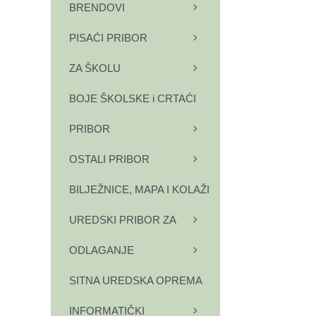
BRENDOVI
PISAĆI PRIBOR
ZA ŠKOLU
BOJE ŠKOLSKE i CRTAĆI
PRIBOR
OSTALI PRIBOR
BILJEŽNICE, MAPA I KOLAŽI
UREDSKI PRIBOR ZA
ODLAGANJE
SITNA UREDSKA OPREMA
INFORMATIČKI