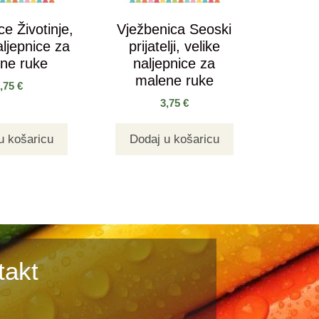
e Životinje,
Vježbenica Seoski
aljepnice za
prijatelji, velike
ne ruke
naljepnice za
malene ruke
3,75
€
3,75
€
u košaricu
Dodaj u košaricu
takt