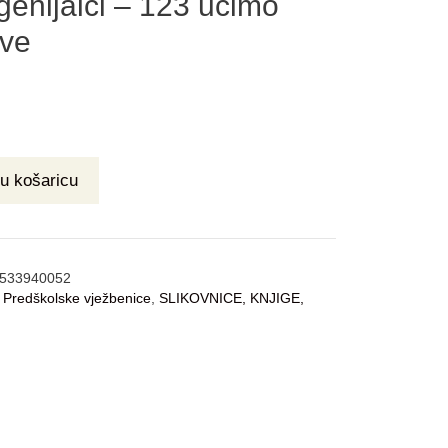
genijalci – 123 učimo
eve
u košaricu
533940052
:
Predškolske vježbenice
,
SLIKOVNICE, KNJIGE,