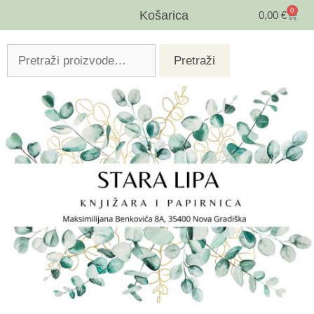
0
Košarica
0,00
€
Pretraži