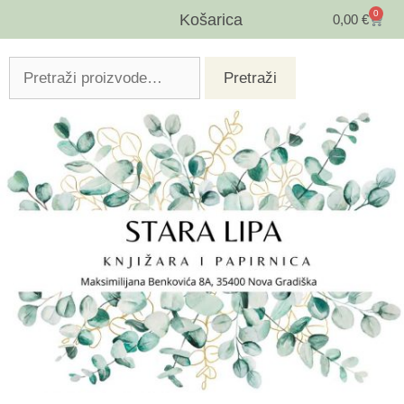
0
Košarica
0,00
€
Pretraži