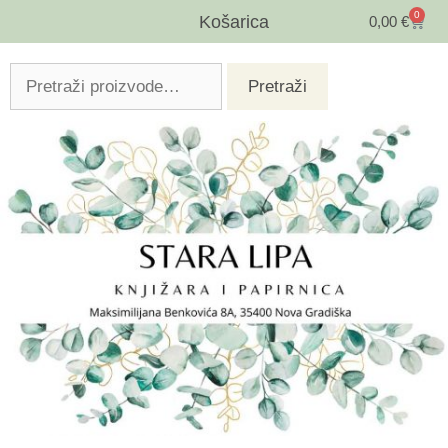
0
Košarica
0,00
€
Pretraži