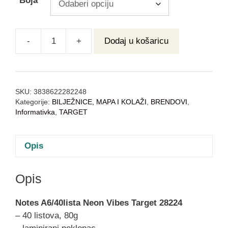
Boja
-
+
Dodaj u košaricu
SKU:
3838622282248
Kategorije:
BILJEŽNICE, MAPA I KOLAŽI
,
BRENDOVI
,
Informativka
,
TARGET
Opis
Opis
Notes A6/40lista Neon Vibes Target 28224
– 40 listova, 80g