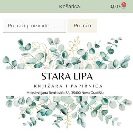
0
Košarica
0,00
€
Pretraži