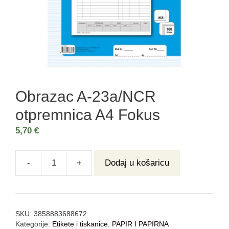
Obrazac A-23a/NCR
otpremnica A4 Fokus
5,70
€
-
+
Dodaj u košaricu
SKU:
3858883688672
Kategorije:
Etikete i tiskanice
,
PAPIR I PAPIRNA