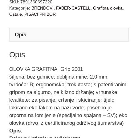
SKU:
7891360697220
Kategorije:
BRENDOVI
,
FABER-CASTELL
,
Grafitna olovka
,
Ostale
,
PISAĆI PRIBOR
Opis
Opis
OLOVKA GRAFITNA
Grip 2001
šiljena; bez gumice; debljina mine: 2,0 mm;
tvrdoća: B; ergonomska; trokutasta; s patentiranim
gripom za sigurno, ne klizno držanje; vrhunske
kvalitete; za pisanje, crtanje i skiciranje; tijelo
lakirano eko lakom na bazi vode; posebno je
otporna na lomljenje (specijalno spajana – SV); eko
olovka (drvo iz certificiranog održivog šumarstva)
Opis: