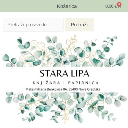
0
Košarica
0,00
€
Pretraži