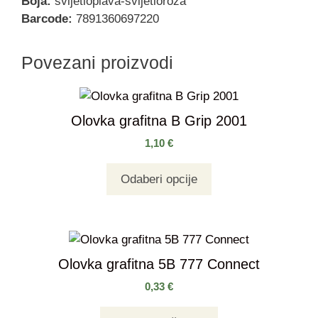
Boja:
svijetloplava-svijetloroza
Barcode:
7891360697220
Povezani proizvodi
Olovka grafitna B Grip 2001
1,10
€
Odaberi opcije
Olovka grafitna 5B 777 Connect
0,33
€