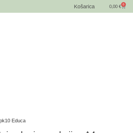
0
Košarica
0,00
€
 pk10 Educa