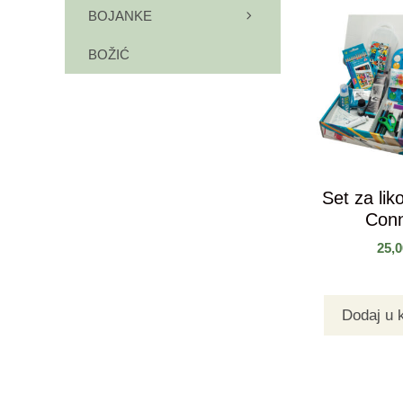
BOJANKE
BOŽIĆ
Set za lik
Con
25,
Dodaj u 