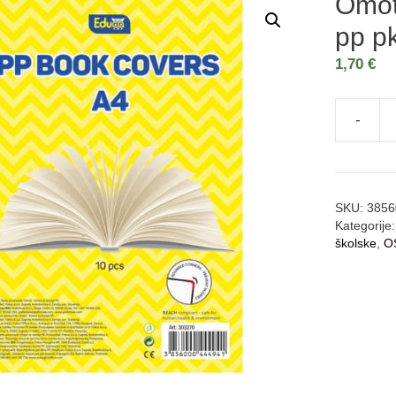
Omot
pp p
1,70
€
-
SKU:
3856
Kategorije
školske
,
O