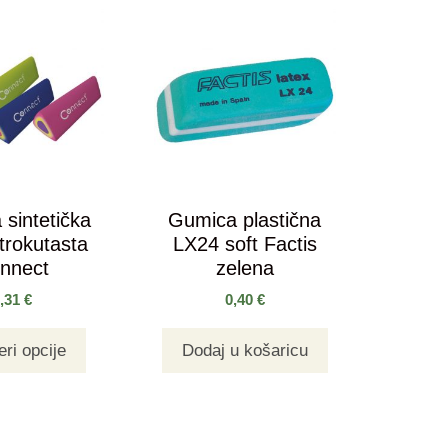
sintetička
Gumica plastična
trokutasta
LX24 soft Factis
nnect
zelena
0,31
€
0,40
€
ri opcije
Dodaj u košaricu