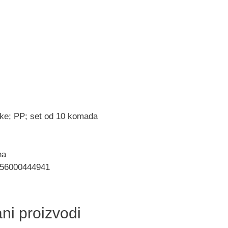
teke; PP; set od 10 komada
na
56000444941
ni proizvodi