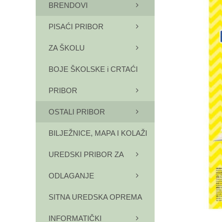
BRENDOVI
PISAĆI PRIBOR
ZA ŠKOLU
BOJE ŠKOLSKE i CRTAĆI
PRIBOR
OSTALI PRIBOR
BILJEŽNICE, MAPA I KOLAŽI
UREDSKI PRIBOR ZA
ODLAGANJE
SITNA UREDSKA OPREMA
INFORMATIČKI