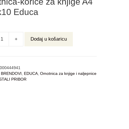
nica-korice za knjige A4
k10 Educa
+
Dodaj u košaricu
000444941
:
BRENDOVI
,
EDUCA
,
Omotnica za knjige i naljepnice
STALI PRIBOR