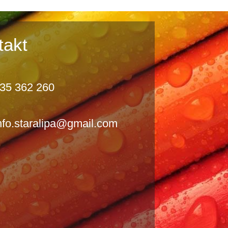
takt
35 362 260
nfo.staralipa@gmail.com