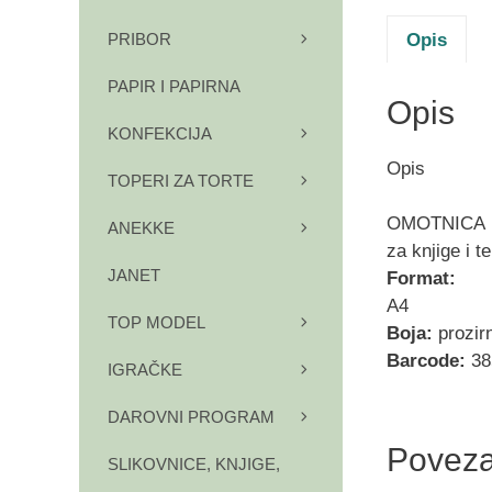
Opis
PRIBOR
PAPIR I PAPIRNA
Opis
KONFEKCIJA
Opis
TOPERI ZA TORTE
OMOTNICA
ANEKKE
za knjige i 
JANET
Format:
A4
TOP MODEL
Boja:
prozir
Barcode:
38
IGRAČKE
DAROVNI PROGRAM
Poveza
SLIKOVNICE, KNJIGE,