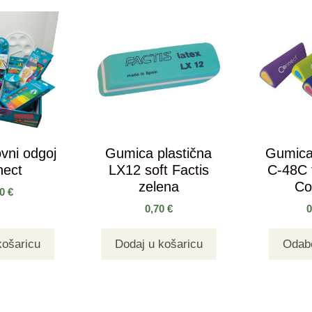
ovni odgoj
Gumica plastična
Gumica 
nect
LX12 soft Factis
C-48C 
zelena
Co
00
€
0,70
€
košaricu
Dodaj u košaricu
Odabe