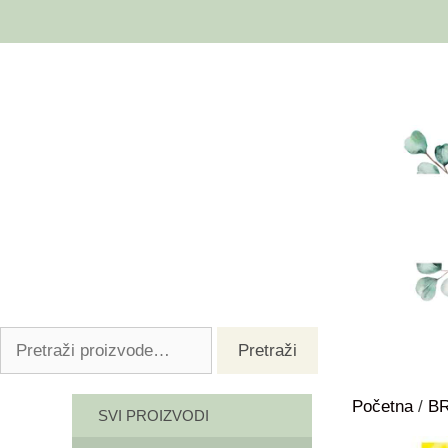
Pretraži
Početna
/
B
SVI PROIZVODI