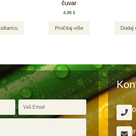
čuvar
4,90
€
košaricu
Pročitaj više
Dodaj 
Kon
0
i