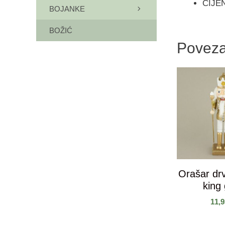
CIJE
BOJANKE
BOŽIĆ
Poveza
Orašar dr
king 
11,