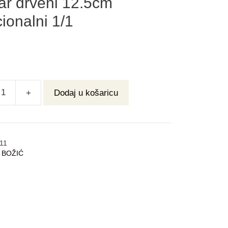
ar drveni 12.5cm
cionalni 1/1
+
Dodaj u košaricu
11
:
BOŽIĆ