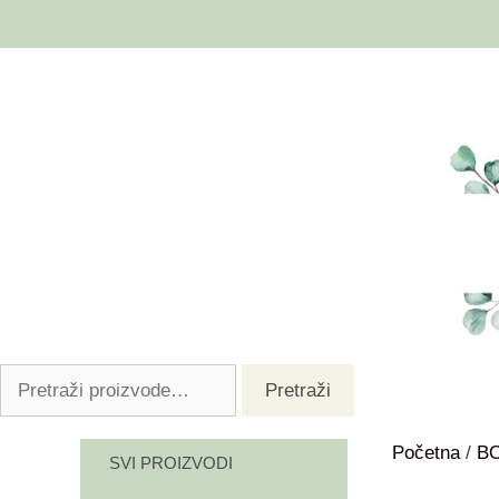
Pretraži
Početna
/
B
SVI PROIZVODI