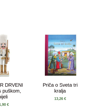
R DRVENI
Priča o Sveta tri
s puškom,
kralja
ijeli
13,26
€
1,90
€