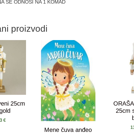
NA SE ODNOSI NA 1 KOMAD
ni proizvodi
veni 25cm
ORAŠA
gold
25cm 
b
93
€
1
Mene čuva anđeo