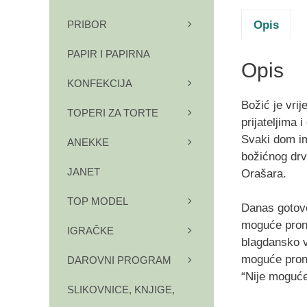
Opis
PRIBOR
PAPIR I PAPIRNA
Opis
KONFEKCIJA
Božić je vri
TOPERI ZA TORTE
prijateljima i 
Svaki dom ima
ANEKKE
božićnog drvc
JANET
Orašara.
TOP MODEL
Danas gotovo
moguće prona
IGRAČKE
blagdansko v
moguće prona
DAROVNI PROGRAM
“Nije moguće 
SLIKOVNICE, KNJIGE,