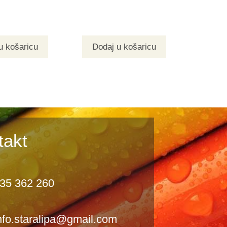
u košaricu
Dodaj u košaricu
takt
35 362 260
nfo.staralipa@gmail.com