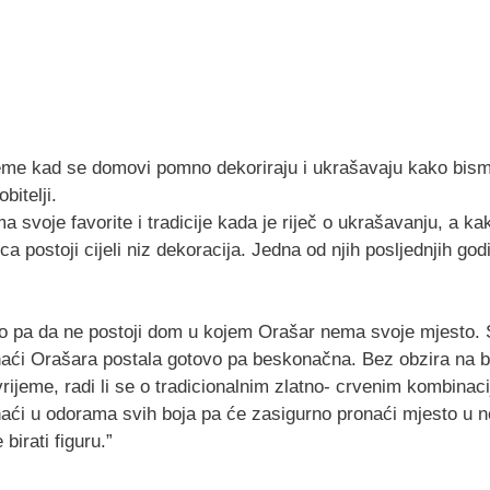
jeme kad se domovi pomno dekoriraju i ukrašavaju kako bism
obitelji.
 svoje favorite i tradicije kada je riječ o ukrašavanju, a kak
a postoji cijeli niz dekoracija. Jedna od njih posljednjih godi
 pa da ne postoji dom u kojem Orašar nema svoje mjesto. S
ći Orašara postala gotovo pa beskonačna. Bez obzira na b
rijeme, radi li se o tradicionalnim zlatno- crvenim kombinac
ći u odorama svih boja pa će zasigurno pronaći mjesto u 
birati figuru.”