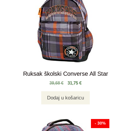
Ruksak školski Converse All Star
39,68
€
31,75
€
Dodaj u košaricu
- 30%