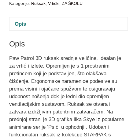
Kategorije:
Ruksak
,
Vrtićki
,
ZA ŠKOLU
Opis
Opis
Paw Patrol 3D ruksak srednje veličine, idealan je
za vrtić i izlete. Opremljen je s 1 prostranim
pretincem koji je podstavljen, što olakšava
čišćenje. Ergonomske naramenice podesive su
prema visini i ojačane spužvom te osiguravaju
udobnost nošenja dok je leđni dio opremljen
ventilacijskim sustavom. Ruksak se otvara i
zatvara izdržljivim patentnim zatvaračem. Na
prednjoj strani je 3D grafika lika Skye iz popularne
animirane serije ‘Psići u ophodnji’. Udoban i
funkcionalan ruksak iz kolekcije STARPAK s