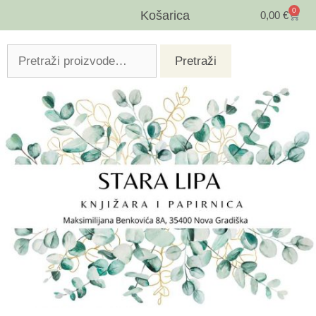
0
Košarica
0,00
€
Pretraži